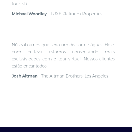
tour 3D.
Michael Woodley
-
LUXE Platinum Properties
Nós sabiamos que seria um divisor de águas. Hoje,
com certeza estamos conseguindo mais
exclusividades com o tour virtual. Nossos clientes
estão encantados!
Josh Altman
-
The Altman Brothers, Los Angeles