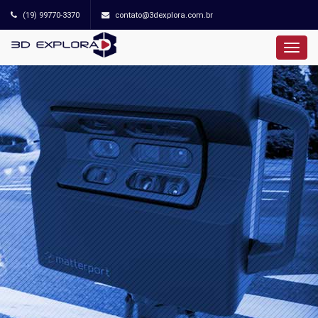
(19) 99770-3370
contato@3dexplora.com.br