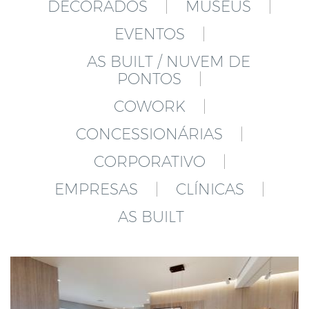
DECORADOS
MUSEUS
EVENTOS
AS BUILT / NUVEM DE
PONTOS
COWORK
CONCESSIONÁRIAS
CORPORATIVO
Living Blend | Campinas
EMPRESAS
CLÍNICAS
AS BUILT