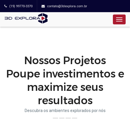
(19) 99770-3370
contato@3dexplora.com.br
Nossos Projetos
Poupe investimentos e
maximize seus
resultados
Descubra os ambientes explorados por nós