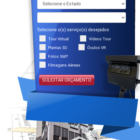
Selecione o(s) serviço(s) desejados
Tour Virtual
Vídeos Tour
Plantas 3D
Óculos VR
Fotos 360º
Filmagens Aéreas
SOLICITAR ORÇAMENTO