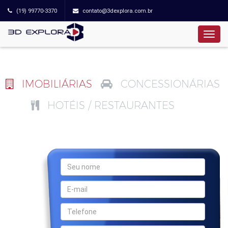
(19) 99770-3370
contato@3dexplora.com.br
IMOBILIÁRIAS
CONCESSIONÁRIAS
HOTÉIS / RESTAURANTES