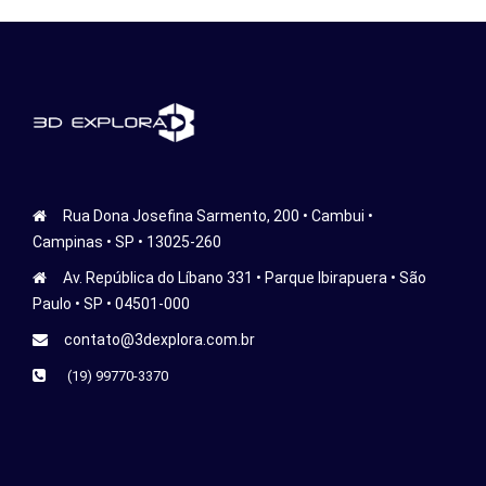
Rua Dona Josefina Sarmento, 200 • Cambui •
Campinas • SP • 13025-260
Av. República do Líbano 331 • Parque Ibirapuera • São
Paulo • SP • 04501-000
contato@3dexplora.com.br
(19) 99770-3370