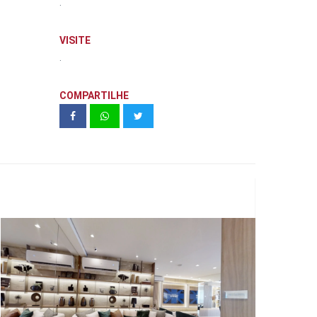
.
VISITE
.
COMPARTILHE
United Living Ipiranga - 123m²