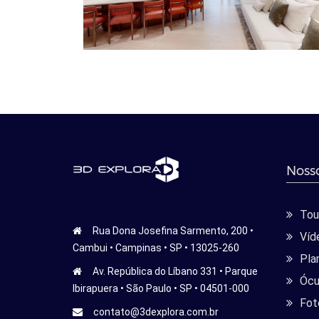
Nosso
Tour
Rua Dona Josefina Sarmento, 200 •
Víd
Cambui • Campinas • SP • 13025-260
Pla
Av. República do Líbano 331 • Parque
Ócu
Ibirapuera • São Paulo • SP • 04501-000
Fot
contato@3dexplora.com.br