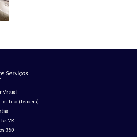
s Serviços
 Virtual
eos Tour (teasers)
ntas
los VR
os 360