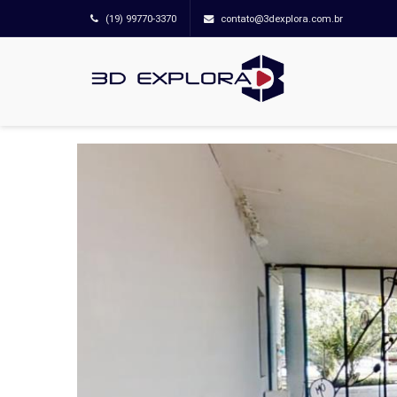
(19) 99770-3370
contato@3dexplora.com.br