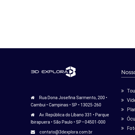
Nosso
Tour
Rua Dona Josefina Sarmento, 200 •
Víd
Cambui • Campinas • SP • 13025-260
Pla
Av. República do Líbano 331 • Parque
Ócu
Ibirapuera • São Paulo • SP • 04501-000
Fot
contato@3dexplora.com.br