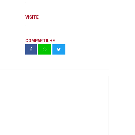
.
VISITE
.
COMPARTILHE
Le Monde Campolim | CRB