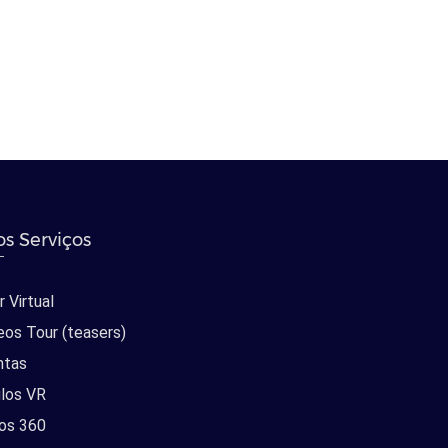
s Serviços
 Virtual
eos Tour (teasers)
ntas
los VR
os 360