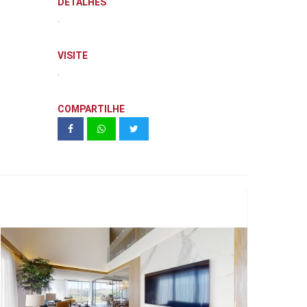
DETALHES
.
VISITE
.
COMPARTILHE
Casas Alphaville Dom Pedro 0