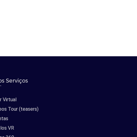
s Serviços
 Virtual
eos Tour (teasers)
ntas
los VR