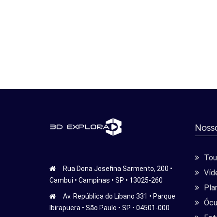
Nosso
Tour
Rua Dona Josefina Sarmento, 200 •
Víd
Cambui • Campinas • SP • 13025-260
Pla
Av. República do Líbano 331 • Parque
Ócu
Ibirapuera • São Paulo • SP • 04501-000