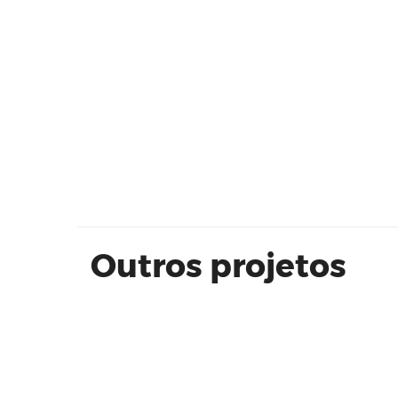
Kaslik | K360º | 1 dorm | 42 m²
Outros projetos