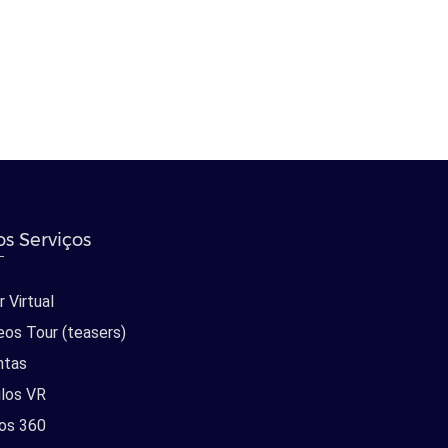
s Serviços
 Virtual
eos Tour (teasers)
ntas
los VR
os 360