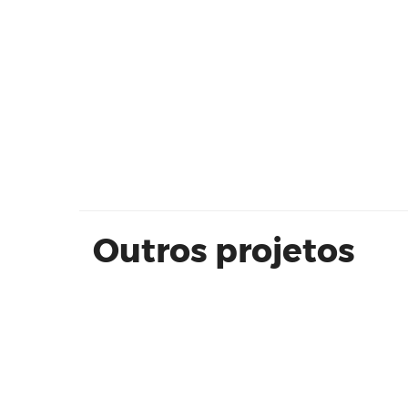
Modo Ipiranga 75 m² - Even
Outros projetos