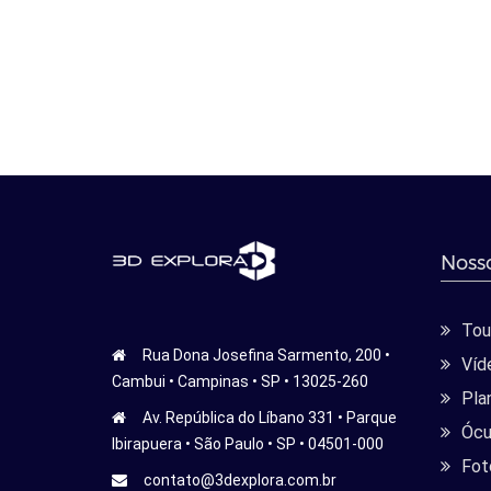
Nosso
Tour
Rua Dona Josefina Sarmento, 200 •
Víd
Cambui • Campinas • SP • 13025-260
Pla
Av. República do Líbano 331 • Parque
Ócu
Ibirapuera • São Paulo • SP • 04501-000
Fot
contato@3dexplora.com.br