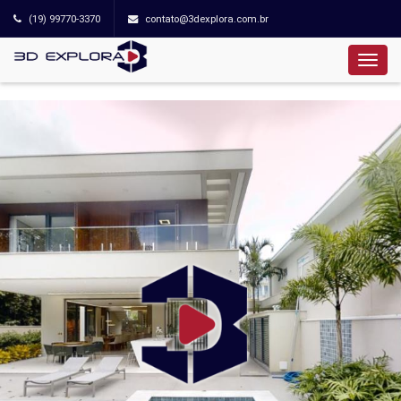
(19) 99770-3370
contato@3dexplora.com.br