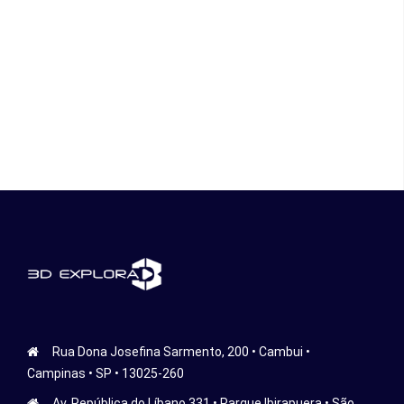
Rua Dona Josefina Sarmento, 200 • Cambui •
Campinas • SP • 13025-260
Av. República do Líbano 331 • Parque Ibirapuera • São