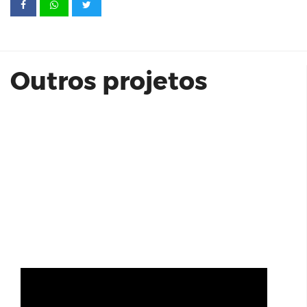
Soul Brooklin Acabamentos -
unidadde 414
Outros projetos
Teaser Renault