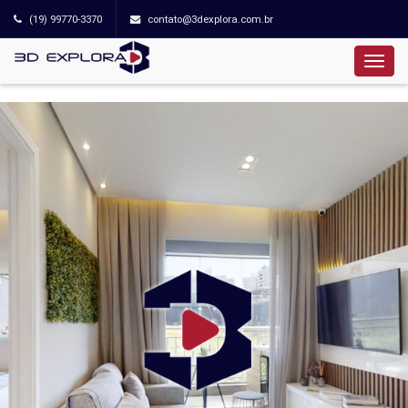
(19) 99770-3370
contato@3dexplora.com.br