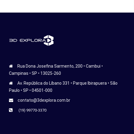
Rua Dona Josefina Sarmento, 200 • Cambui •
Campinas • SP • 13025-260
Av. República do Líbano 331 • Parque Ibirapuera • São
Paulo • SP • 04501-000
contato@3dexplora.com.br
(19) 99770-3370