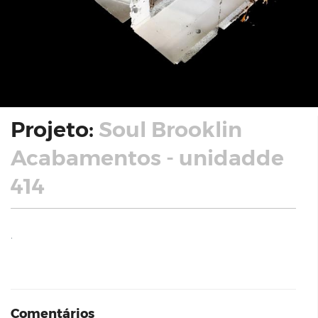
Projeto:
Soul Brooklin
Acabamentos - unidadde
414
.
Comentários