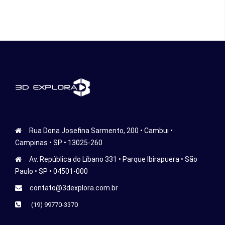
Rua Dona Josefina Sarmento, 200 • Cambui •
Campinas • SP • 13025-260
Av. República do Líbano 331 • Parque Ibirapuera • São
Paulo • SP • 04501-000
contato@3dexplora.com.br
(19) 99770-3370