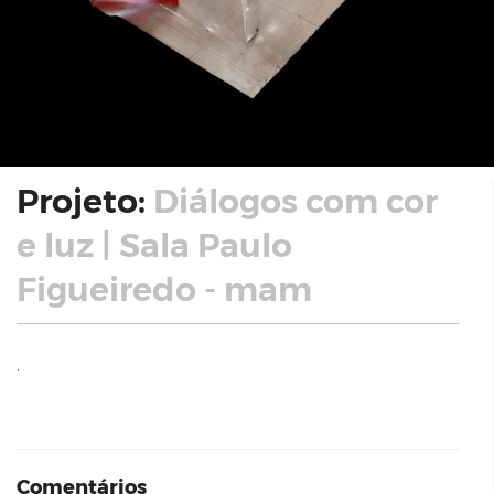
Projeto:
Diálogos com cor
e luz | Sala Paulo
Figueiredo - mam
.
Comentários