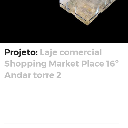
Projeto:
Laje comercial
Shopping Market Place 16º
Andar torre 2
.