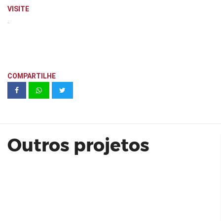
VISITE
.
COMPARTILHE
Stand Medplex Campinas | Cyrela
Outros projetos
Sala 112 Bloco Roma | Praça Capital