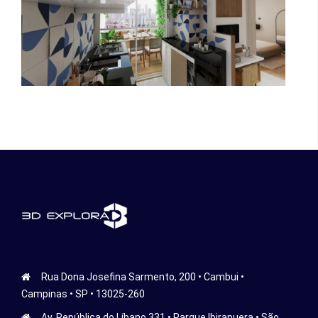
Rua Dona Josefina Sarmento, 200 • Cambui •
Campinas • SP • 13025-260
Av. República do Líbano 331 • Parque Ibirapuera • São