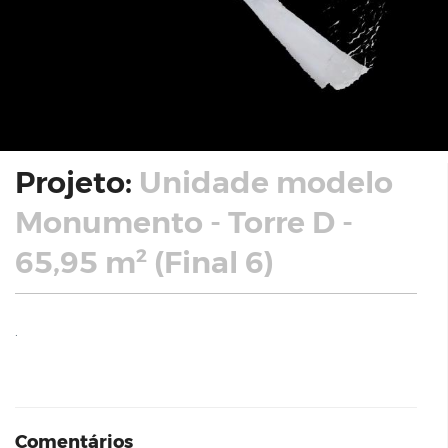
Projeto:
Unidade modelo
Monumento - Torre D -
65,95 m² (Final 6)
.
Comentários