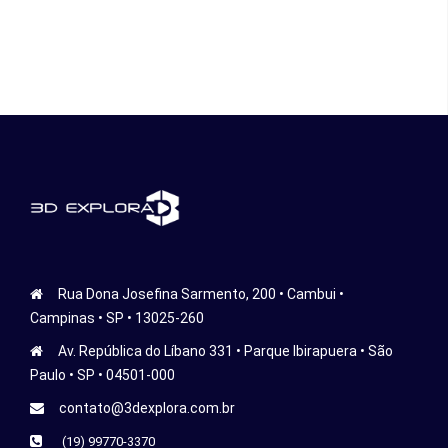
Rua Dona Josefina Sarmento, 200 • Cambui •
Campinas • SP • 13025-260
Av. República do Líbano 331 • Parque Ibirapuera • São
Paulo • SP • 04501-000
contato@3dexplora.com.br
(19) 99770-3370