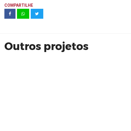
COMPARTILHE
Residencial Moratta Osasco | Zinco
Residencial
Outros projetos
Living Unique Freguesia do Ó 82