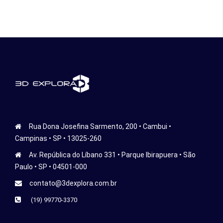
Rua Dona Josefina Sarmento, 200 • Cambui •
Campinas • SP • 13025-260
Av. República do Líbano 331 • Parque Ibirapuera • São
Paulo • SP • 04501-000
contato@3dexplora.com.br
(19) 99770-3370