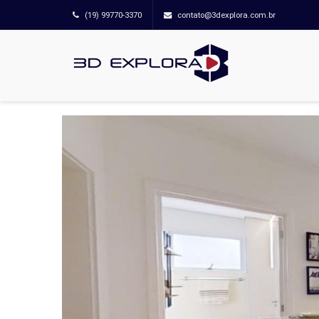
(19) 99770-3370
contato@3dexplora.com.br