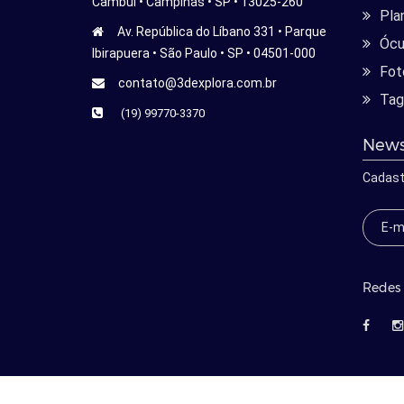
Cambui • Campinas • SP • 13025-260
Pla
Av. República do Líbano 331 • Parque
Ócu
Ibirapuera • São Paulo • SP • 04501-000
Fot
contato@3dexplora.com.br
Tag
(19) 99770-3370
News
Cadast
Redes 