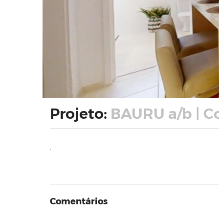
Projeto:
BAURU a/b | C
.
Comentários