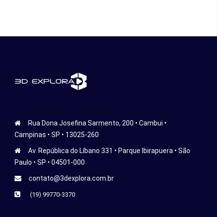
Rua Dona Josefina Sarmento, 200 • Cambui •
Campinas • SP • 13025-260
Av. República do Líbano 331 • Parque Ibirapuera • São
Paulo • SP • 04501-000
contato@3dexplora.com.br
(19) 99770-3370