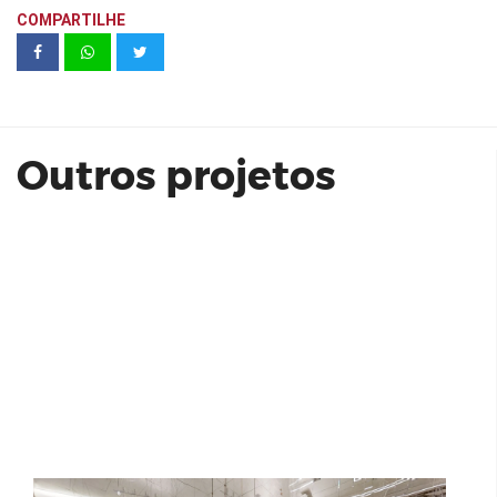
COMPARTILHE
CCP | JK 1455 - Conjunto 62
Outros projetos
Stand Cyrela Moema By Yoo