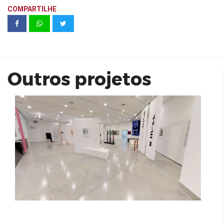
COMPARTILHE
A Marquise, o MAM e nós no meio |
MAM São Paulo
Outros projetos
Extension Berrini - 1 Dormitório