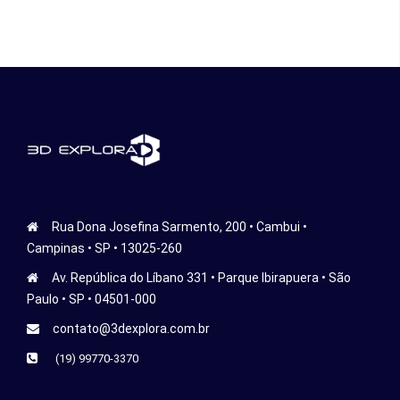
Rua Dona Josefina Sarmento, 200 • Cambui •
Campinas • SP • 13025-260
Av. República do Líbano 331 • Parque Ibirapuera • São
Paulo • SP • 04501-000
contato@3dexplora.com.br
(19) 99770-3370