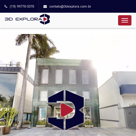
(19) 99770-3370
contato@3dexplora.com.br