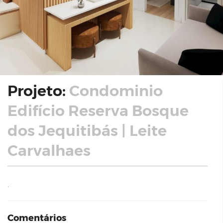
Projeto:
Condominio
Edifício Reserva Bosque
dos Jequitibás | Leite
Carvalhaes
.
Comentários