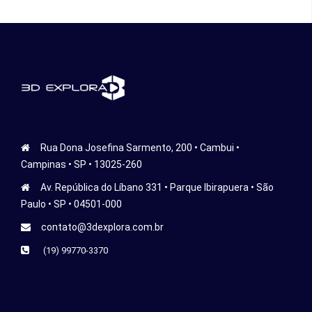
Rua Dona Josefina Sarmento, 200 • Cambui •
Campinas • SP • 13025-260
Av. República do Líbano 331 • Parque Ibirapuera • São
Paulo • SP • 04501-000
contato@3dexplora.com.br
(19) 99770-3370