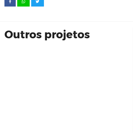
Even | Monumento 72 M² 26 C
Outros projetos
Colégio Pedro e Rafael - Unidade III
Educação Infantil