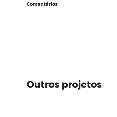
Comentários
Sobrado Alto Padrão Módulo 17 -
Quadra D - Lote 22
Outros projetos