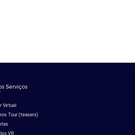
s Serviços
 Virtual
eos Tour (teasers)
ntas
los VR