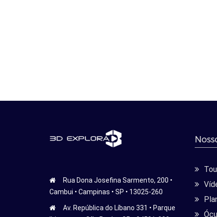
Nosso
Tour
Rua Dona Josefina Sarmento, 200 •
Víd
Cambui • Campinas • SP • 13025-260
Pla
Av. República do Líbano 331 • Parque
Ócu