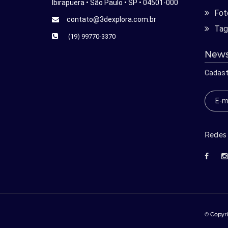
Ibirapuera • São Paulo • SP • 04501-000
Fot
contato@3dexplora.com.br
Tag
(19) 99770-3370
News
Cadast
Redes 
© Copyri