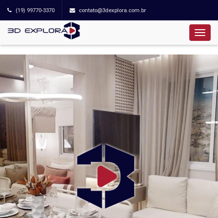
(19) 99770-3370
contato@3dexplora.com.br