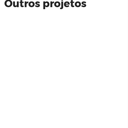
Outros projetos
Unidade modelo Monumento - Torre
D - 65,95 m² (Final 6)
Living Unique Freguesia do Ó | 119 m²