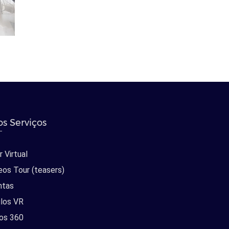
s Serviços
 Virtual
eos Tour (teasers)
ntas
los VR
os 360