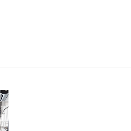
Azul Pack - Sítio São Pedro - Produtor
a
Reginaldo Segantini