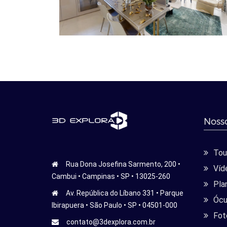
Nosso
Tour
Rua Dona Josefina Sarmento, 200 •
Víd
Cambui • Campinas • SP • 13025-260
Pla
Av. República do Líbano 331 • Parque
Ócu
Ibirapuera • São Paulo • SP • 04501-000
Fot
contato@3dexplora.com.br