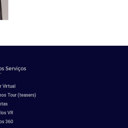
s Serviços
 Virtual
eos Tour (teasers)
ntas
los VR
os 360