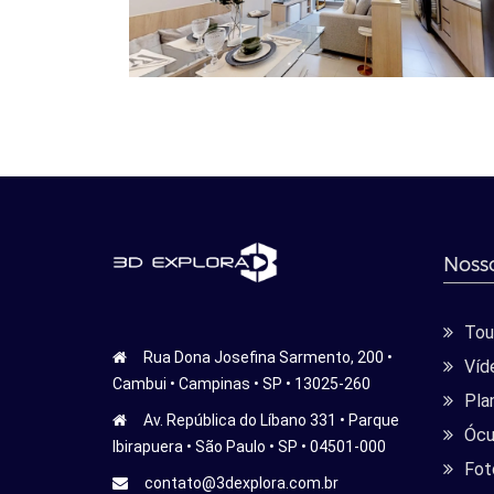
Nosso
Tour
Rua Dona Josefina Sarmento, 200 •
Víd
Cambui • Campinas • SP • 13025-260
Pla
Av. República do Líbano 331 • Parque
Ócu
Ibirapuera • São Paulo • SP • 04501-000
Fot
contato@3dexplora.com.br