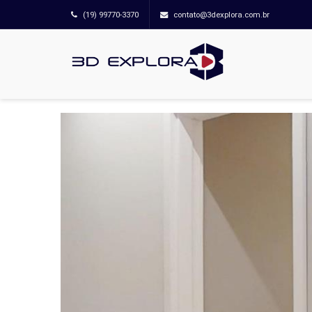
(19) 99770-3370
contato@3dexplora.com.br