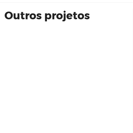
Outros projetos
Morada Morales Residencial -
Sorocaba
Condomínio de Alto Padrão em