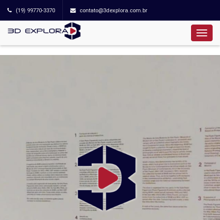
(19) 99770-3370
contato@3dexplora.com.br