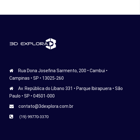
Rua Dona Josefina Sarmento, 200 • Cambui •
Campinas • SP • 13025-260
Av. República do Líbano 331 • Parque Ibirapuera • São
Paulo • SP • 04501-000
contato@3dexplora.com.br
(19) 99770-3370