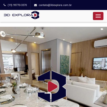
(19) 99770-3370
contato@3dexplora.com.br