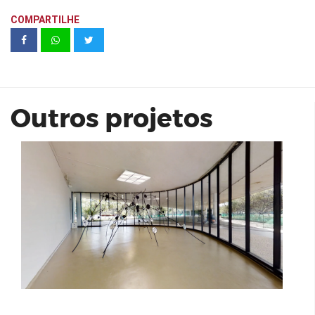
COMPARTILHE
Retromemória | Leonora de Barros |
MAM
Outros projetos
Sinfonia Vila Mascote - Unidades 14 e
16 | Kallas