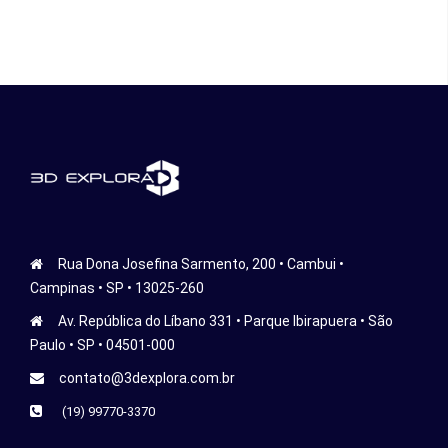
Rua Dona Josefina Sarmento, 200 • Cambui •
Campinas • SP • 13025-260
Av. República do Líbano 331 • Parque Ibirapuera • São
Paulo • SP • 04501-000
contato@3dexplora.com.br
(19) 99770-3370