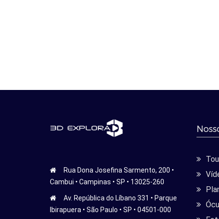
Nosso
Tour
Rua Dona Josefina Sarmento, 200 •
Víd
Cambui • Campinas • SP • 13025-260
Pla
Av. República do Líbano 331 • Parque
Ócu
Ibirapuera • São Paulo • SP • 04501-000