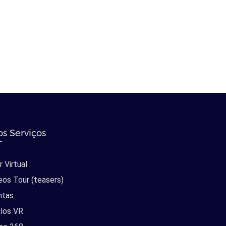
s Serviços
 Virtual
eos Tour (teasers)
ntas
los VR