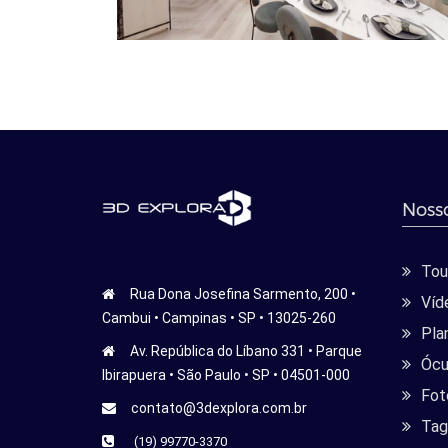
Nosso
Tour
Rua Dona Josefina Sarmento, 200 •
Víd
Cambui • Campinas • SP • 13025-260
Pla
Av. República do Líbano 331 • Parque
Ócu
Ibirapuera • São Paulo • SP • 04501-000
Fot
contato@3dexplora.com.br
Tag
(19) 99770-3370