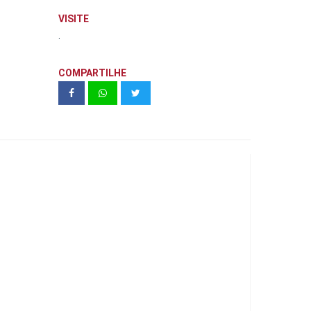
VISITE
.
COMPARTILHE
Soul Brooklin Acabamentos -
unidadde 502