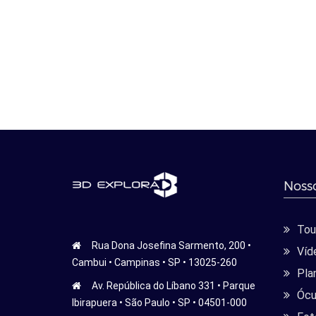
Nosso
Tour
Rua Dona Josefina Sarmento, 200 •
Víd
Cambui • Campinas • SP • 13025-260
Pla
Av. República do Líbano 331 • Parque
Ócu
Ibirapuera • São Paulo • SP • 04501-000