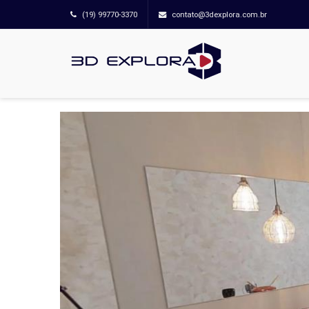
(19) 99770-3370
contato@3dexplora.com.br