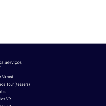
s Serviços
 Virtual
eos Tour (teasers)
ntas
los VR