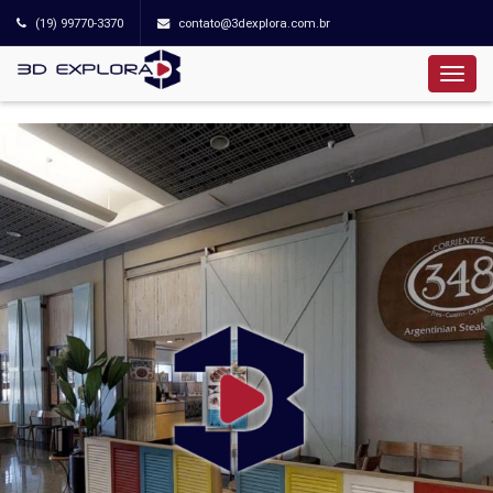
(19) 99770-3370
contato@3dexplora.com.br