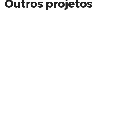
Outros projetos
Even | E-Vila Madalena
Residencial Moratta Osasco | Zinco
Residencial