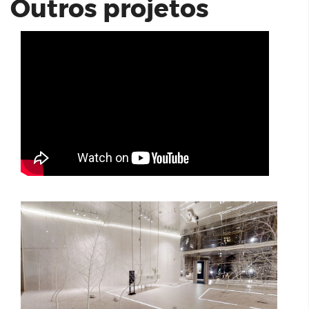
Outros projetos
Stand Cyrela Moema By Yoo
arbo alto de pinheiros | decorado 180
m² | even