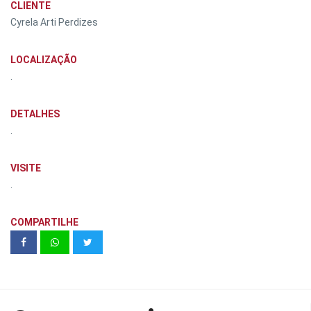
CLIENTE
Cyrela Arti Perdizes
LOCALIZAÇÃO
.
DETALHES
.
VISITE
.
COMPARTILHE
Sinfonia Vila Mascote - Unidades 14 e
16 | Kallas