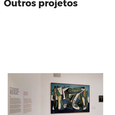
Outros projetos
MAM 70: MAM e MAC USP Sala Paulo
Figueiredo
Cenário da Montanha Residencial |
Itaipava