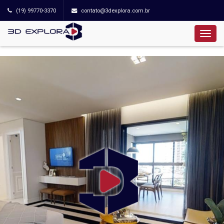
(19) 99770-3370
contato@3dexplora.com.br