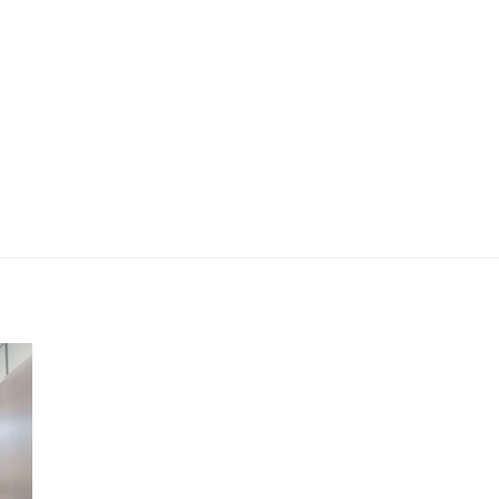
Residencial Parque das Hortênsias |
Alepo