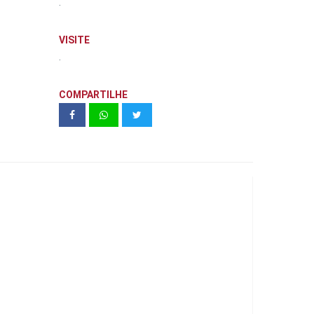
.
VISITE
.
COMPARTILHE
Ethos Hall - Dourados | Franzolin
Engenharia