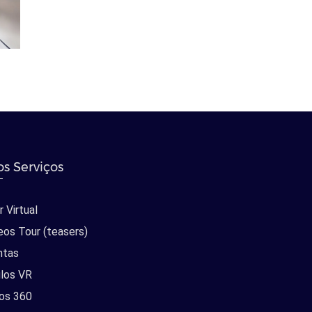
s Serviços
 Virtual
eos Tour (teasers)
ntas
los VR
os 360