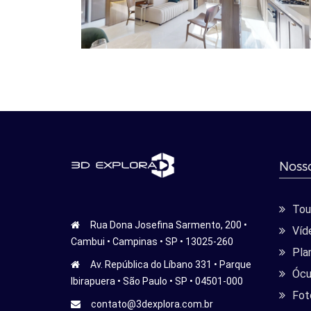
Nosso
Tour
Rua Dona Josefina Sarmento, 200 •
Víd
Cambui • Campinas • SP • 13025-260
Pla
Av. República do Líbano 331 • Parque
Ócu
Ibirapuera • São Paulo • SP • 04501-000
Fot
contato@3dexplora.com.br