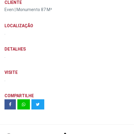
CLIENTE
Even | Monumento 87 M²
LOCALIZAÇÃO
.
DETALHES
.
VISITE
.
COMPARTILHE
Sinais / Signals Mira Schendel | MAM
São Paulo