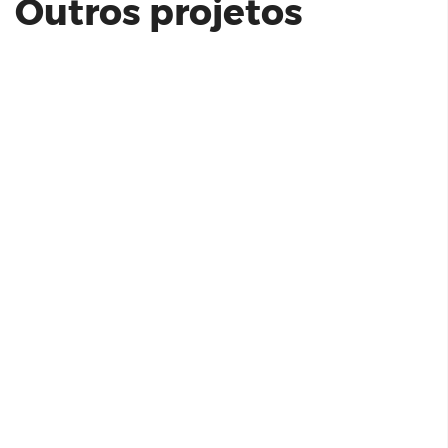
Outros projetos
Even | Open Marajoara Unidade
modelo 46 m² - 2 dormitórios
Mirai Cidade Lider | Sugoi