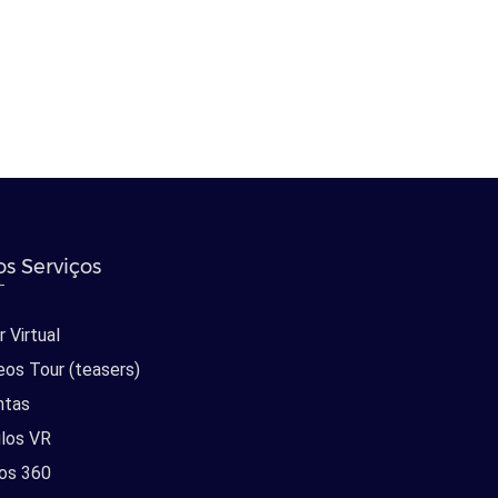
s Serviços
 Virtual
eos Tour (teasers)
ntas
los VR
os 360