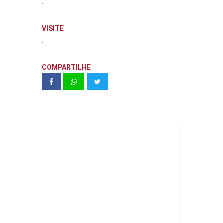
.
VISITE
.
COMPARTILHE
Espaço Histórico Almirante Sylvio de
Camargo