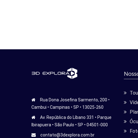
Nosso
Tour
Rua Dona Josefina Sarmento, 200 •
Víd
Cambui • Campinas • SP • 13025-260
Pla
Av. República do Líbano 331 • Parque
Ócu
Ibirapuera • São Paulo • SP • 04501-000
Fot
contato@3dexplora.com.br