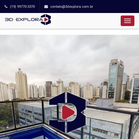
(19) 99770-3370
contato@3dexplora.com.br