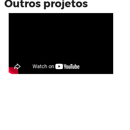
Outros projetos
KZ Jabaquara Acabamentos |
unidade 204
AMPLIARE TAQUARAL - PANAMBY
INCORP