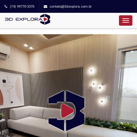
(19) 99770-3370
contato@3dexplora.com.br