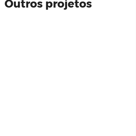
Outros projetos
Condomínio de Alto Padrão em
Campinas
Teaser Renault