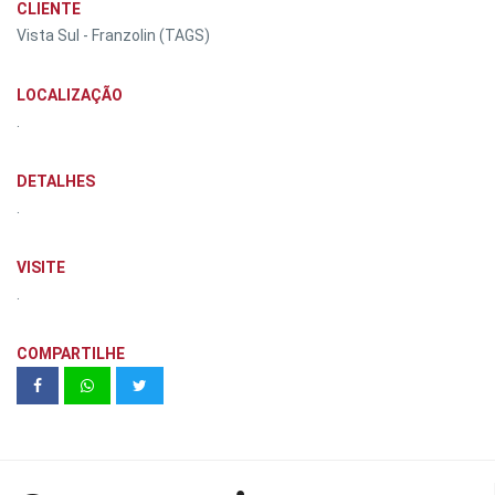
CLIENTE
Vista Sul - Franzolin (TAGS)
LOCALIZAÇÃO
.
DETALHES
.
VISITE
.
COMPARTILHE
MODO SAÚDE | Unidade modelo 302
A - 35 m² 1 dormitórios