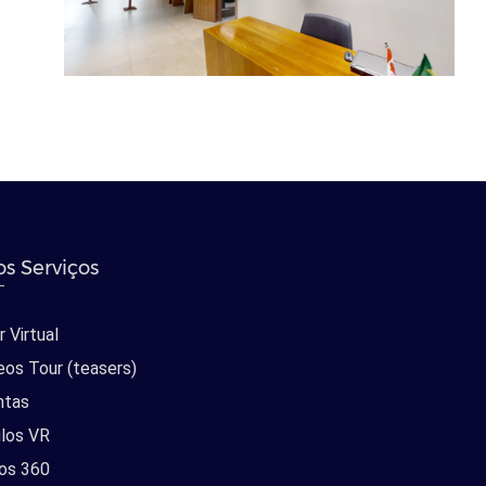
s Serviços
 Virtual
eos Tour (teasers)
ntas
los VR
os 360