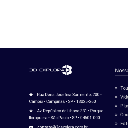
Nosso
Tour
Rua Dona Josefina Sarmento, 200 •
Víd
Cambui • Campinas • SP • 13025-260
Pla
Av. República do Líbano 331 • Parque
Ócu
Ibirapuera • São Paulo • SP • 04501-000
Fot
contato@3dexplora.com.br