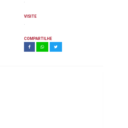
.
VISITE
.
COMPARTILHE
HB20 CONFORT 1.0 | HMB ANDRETA