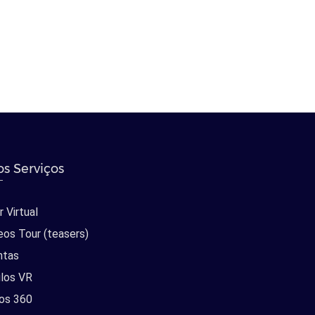
s Serviços
 Virtual
eos Tour (teasers)
ntas
los VR
os 360