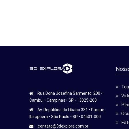
Nosso
Tour
Rua Dona Josefina Sarmento, 200 •
Víd
Cambui • Campinas • SP • 13025-260
Pla
Av. República do Líbano 331 • Parque
Ócu
Ibirapuera • São Paulo • SP • 04501-000
Fot
contato@3dexplora.com.br