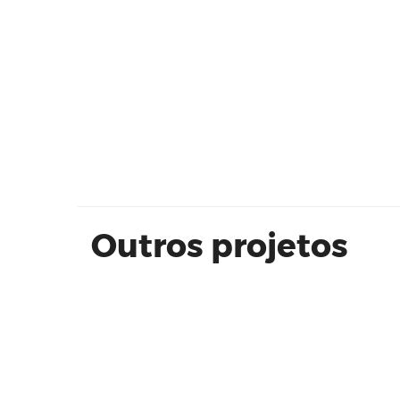
Sobrado Alto Padrão Módulo 17 -
Quadra D - Lote 22
Outros projetos