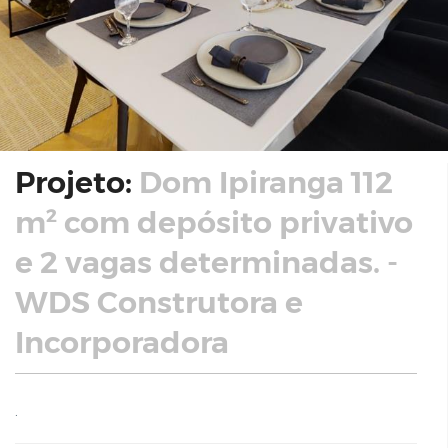
Projeto:
Dom Ipiranga 112
m² com depósito privativo
e 2 vagas determinadas. -
WDS Construtora e
Incorporadora
.