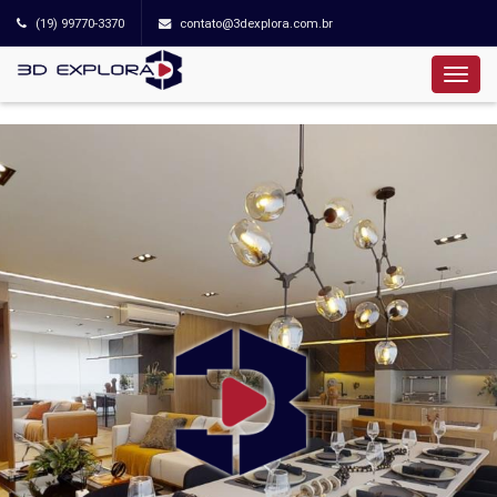
(19) 99770-3370
contato@3dexplora.com.br