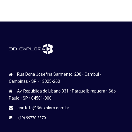
Rua Dona Josefina Sarmento, 200 • Cambui •
Campinas • SP • 13025-260
Av. República do Líbano 331 • Parque Ibirapuera • São
Paulo • SP • 04501-000
contato@3dexplora.com.br
(19) 99770-3370