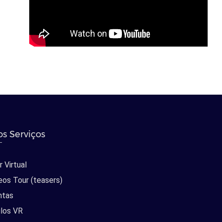
s Serviços
 Virtual
eos Tour (teasers)
ntas
los VR