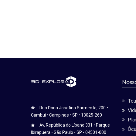
Nosso
Tour
Rua Dona Josefina Sarmento, 200 •
Víd
Cambui • Campinas • SP • 13025-260
Pla
Av. República do Líbano 331 • Parque
Ócu
Ibirapuera • São Paulo • SP • 04501-000