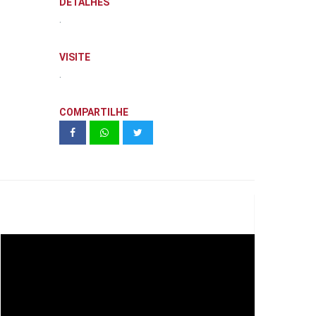
DETALHES
.
VISITE
.
COMPARTILHE
Teaser Instituto Wilson Mello