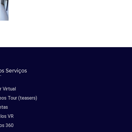
s Serviços
 Virtual
eos Tour (teasers)
ntas
los VR
os 360