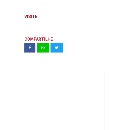
.
VISITE
.
COMPARTILHE
Almagah Unidade 409