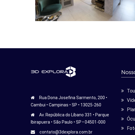
Nosso
Tour
Rua Dona Josefina Sarmento, 200 •
Víd
Cambui • Campinas • SP • 13025-260
Pla
Av. República do Líbano 331 • Parque
Ócu
Ibirapuera • São Paulo • SP • 04501-000
Fot
contato@3dexplora.com.br