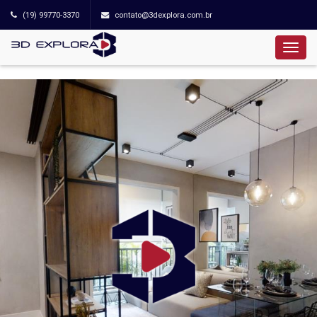
(19) 99770-3370
contato@3dexplora.com.br