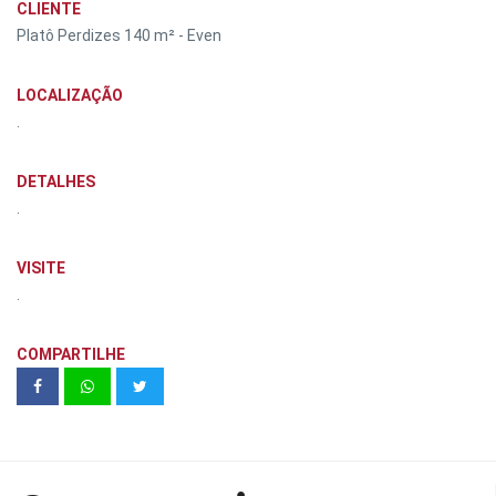
CLIENTE
Platô Perdizes 140 m² - Even
LOCALIZAÇÃO
.
DETALHES
.
VISITE
.
COMPARTILHE
WAVE 46m² - Santa Cecília | Exkalla