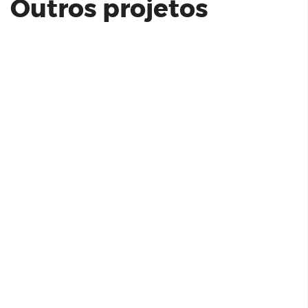
Outros projetos
Arena Cowork
Even | Monumento 87 M²