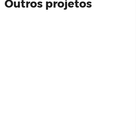
Outros projetos
ARBO CONDOMÍNIO PARQUE
PANAMBY INCORP
VERT CONDOMÍNIO PARQUE -
PANAMBY INCORP